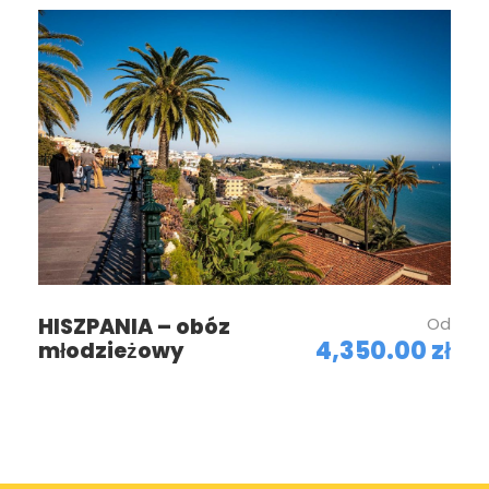
HISZPANIA – obóz
Od
4,350.00 zł
młodzieżowy