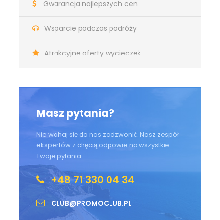
Gwarancja najlepszych cen
Wsparcie podczas podróży
Atrakcyjne oferty wycieczek
Masz pytania?
Nie wahaj się do nas zadzwonić. Nasz zespół
ekspertów z chęcią odpowie na wszystkie
Twoje pytania.
+48 71 330 04 34
CLUB@PROMOCLUB.PL